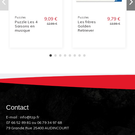
Puzzles
Puzzles
9,09 €
9,79 €
Puzzle Les 4
Les frères
12,99 €
13,99 €
Saisons en
Golden
musique
Retriever
Contact
E-mail :
info@tzp.fr
07 66 52 89 81
ou
06 79 34 97 68
79 Grande Rue 25400 AUDINCOURT