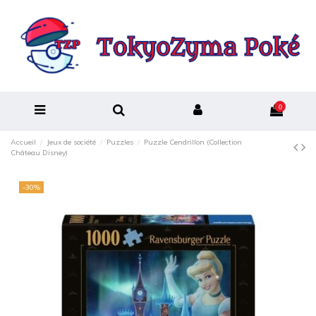
0
Accueil
Jeux de société
Puzzles
Puzzle Cendrillon (Collection
Château Disney)
-30%