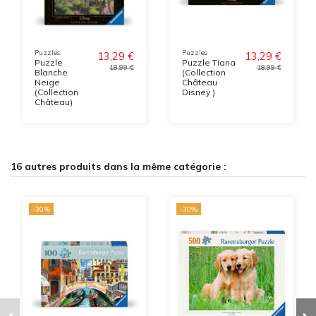
Puzzles
Puzzles
13,29 €
13,29 €
Puzzle
Puzzle Tiana
18,99 €
18,99 €
Blanche
(Collection
Neige
Château
(Collection
Disney )
Château)
16 autres produits dans la même catégorie :
-30%
-30%