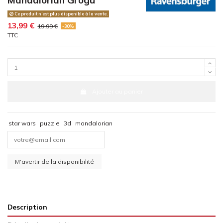
Ce produit n’est plus disponible à la vente.
13,99 €
19,99 €
-30%
TTC
Ajouter au panier
star wars
puzzle
3d
mandalorian
Description