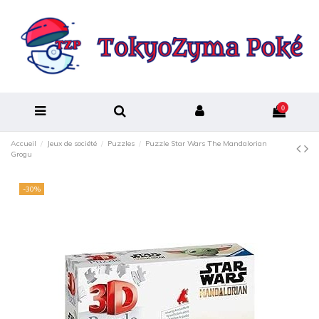
0
Accueil
Jeux de société
Puzzles
Puzzle Star Wars The Mandalorian
Grogu
-30%