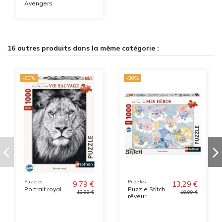
Avengers
16 autres produits dans la même catégorie :
-30%
-30%
Puzzles
Puzzles
9,79 €
13,29 €
Portrait royal
Puzzle Stitch
13,99 €
18,99 €
rêveur