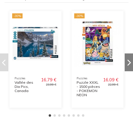
-30%
-30%
Puzzles
Puzzles
16,79 €
16,09 €
Vallée des
Puzzle XXXL
23,99 €
22,99 €
Dix Pics,
- 1500 pièces
Canada
- POKEMON
NEON