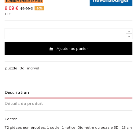
Derniers articles en stock
9,09 €
12,99 €
-30%
TTC
Ajouter au panier
puzzle
3d
marvel
Description
Détails du produit
Contenu:
72 pièces numérotées, 1 socle, 1 notice. Diamètre du puzzle 3D : 13 cm