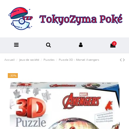
0
Accueil
Jeux de société
Puzzles
Puzzle 3D - Marvel Avengers
-30%