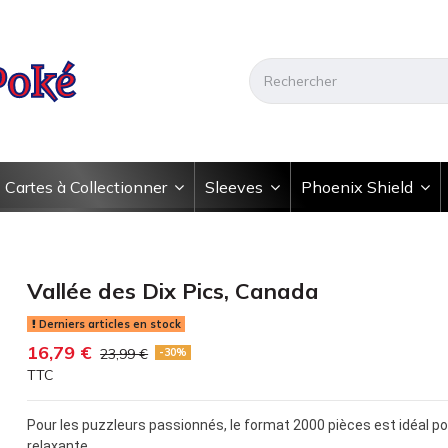
Cartes à Collectionner
Sleeves
Phoenix Shield
Vallée des Dix Pics, Canada
Derniers articles en stock
16,79 €
23,99 €
-30%
TTC
Pour les puzzleurs passionnés, le format 2000 pièces est idéal pou
relaxante.