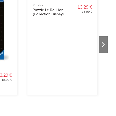
Puzzles
13,29 €
Puzzle Le Roi Lion
18,99 €
(Collection Disney)
Pu
3,29 €
L
18,99 €
S