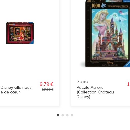
Puzzles
9,79 €
1
Disney villainous
Puzzle Aurore
13,99 €
ne de cœur
(Collection Château
Disney)