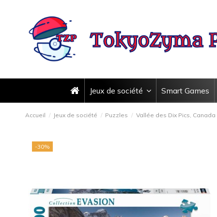
Jeux de société
Smart Games
Accueil
Jeux de société
Puzzles
Vallée des Dix Pics, Canada
-30%