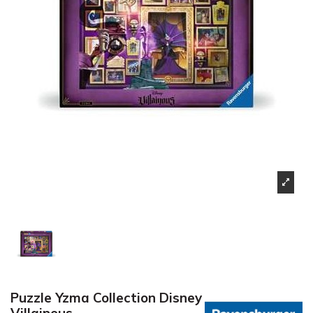
Puzzle Yzma Collection Disney
Villainous