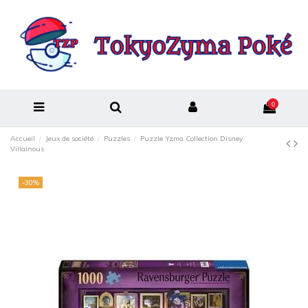
0
Accueil
Jeux de société
Puzzles
Puzzle Yzma Collection Disney
Villainous
-30%