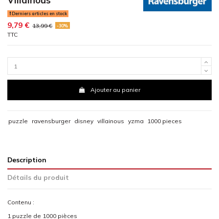
Derniers articles en stock
9,79 €
13,99 €
-30%
TTC
Ajouter au panier
puzzle
ravensburger
disney
villainous
yzma
1000 pieces
Description
Détails du produit
Contenu :
1 puzzle de 1000 pièces