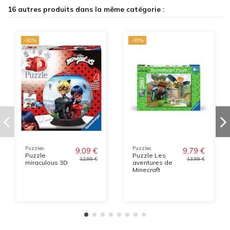
16 autres produits dans la même catégorie :
-30%
-30%
Puzzles
Puzzles
9,09 €
9,79 €
Puzzle
Puzzle Les
12,99 €
13,99 €
miraculous 3D
aventures de
Minecraft