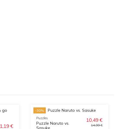
-30%
-3
Puzzles
10,49 €
Puzzle Naruto vs.
1,19 €
14,99 €
Sasuke