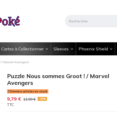
Cartes à Collectionner
Sleeves
Phoenix Shield
 / Marvel Avengers
Puzzle Nous sommes Groot ! / Marvel
Avengers
Derniers articles en stock
9,79 €
13,99 €
-30%
TTC