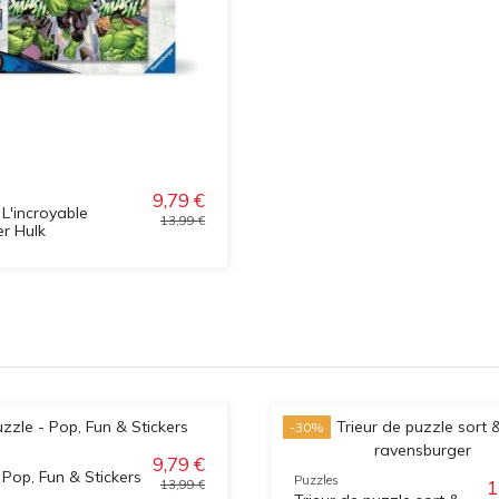
9,79 €
 L'incroyable
13,99 €
r Hulk
-30%
9,79 €
 Pop, Fun & Stickers
Puzzles
1
13,99 €