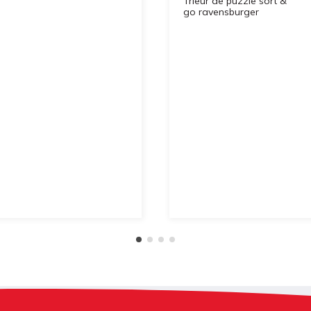
Trieur de puzzle sort &
go ravensburger