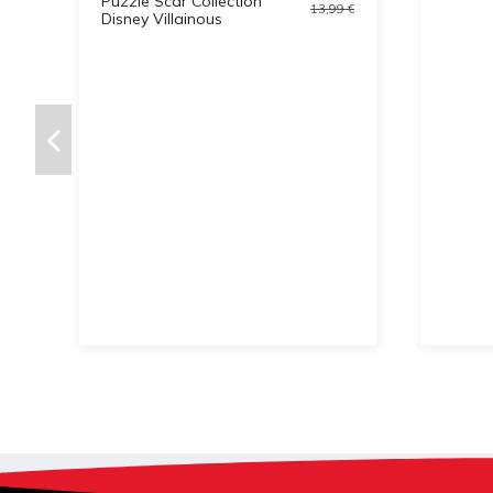
Puzzle Scar Collection
13,99 €
Disney Villainous