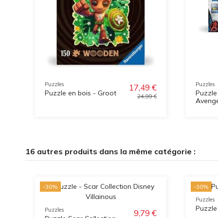
Puzzles
Puzzles
17,49 €
Puzzle en bois - Groot
Puzzle
24,99 €
Avenge
16 autres produits dans la même catégorie :
-30%
-30%
Puzzles
Puzzle
Puzzles
9,79 €