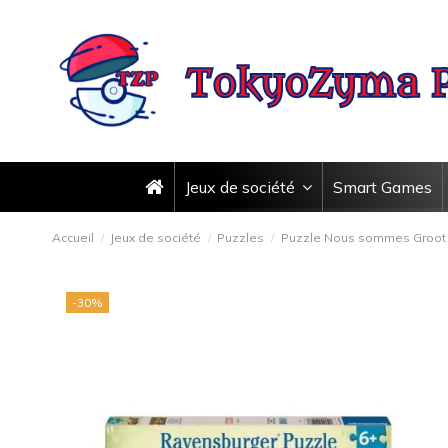
Jeux de société
Smart Games
Accueil
Jeux de société
Puzzles
Puzzle Nous sommes Groot !
-30%