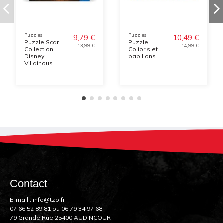
Puzzles
Puzzles
9,79 €
10,49 €
Puzzle Scar
Puzzle
13,99 €
14,99 €
Collection
Colibris et
Disney
papillons
Villainous
Contact
E-mail :
info@tzp.fr
07 66 52 89 81
ou
06 79 34 97 68
79 Grande Rue 25400 AUDINCOURT