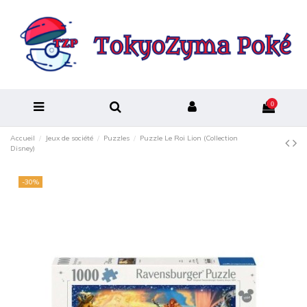
0
Accueil
Jeux de société
Puzzles
Puzzle Le Roi Lion (Collection
Disney)
-30%