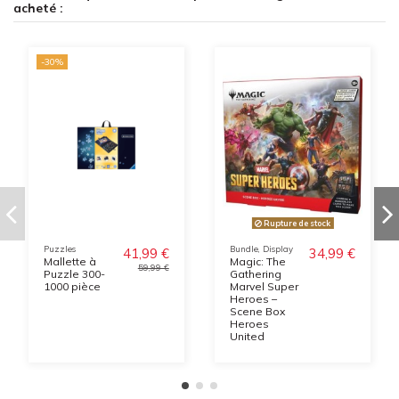
acheté :
-30%
Rupture de stock
Puzzles
Bundle, Display
41,99 €
34,99 €
Mallette à
Magic: The
59,99 €
Puzzle 300-
Gathering
1000 pièce
Marvel Super
Heroes –
Scene Box
Heroes
United