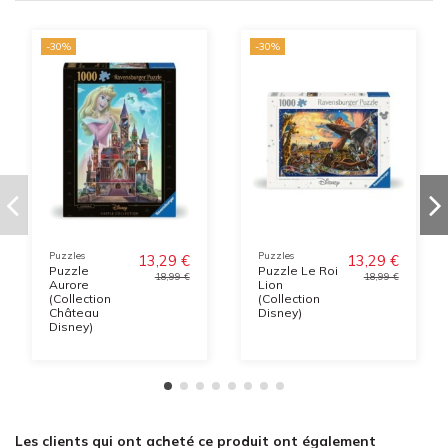
-30%
-30%
Puzzles
Puzzles
13,29 €
13,29 €
Puzzle
Puzzle Le Roi
18,99 €
18,99 €
Aurore
Lion
(Collection
(Collection
Château
Disney)
Disney)
Les clients qui ont acheté ce produit ont également