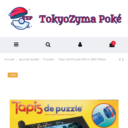
0
Accueil
Jeux de société
Puzzles
Tapis De Puzzle 300 à 1500 Pièces
-30%