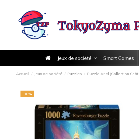
Jeux de société
Smart Games
Accueil
Jeux de société
Puzzles
Puzzle Ariel (Collection Châ
-30%