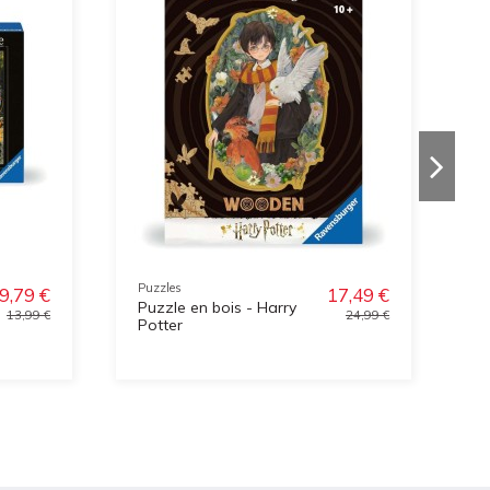
Puzzles
Pu
9,79 €
17,49 €
Puzzle en bois - Harry
P
13,99 €
24,99 €
Potter
m