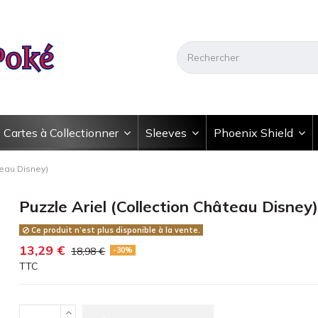
Cartes à Collectionner
Sleeves
Phoenix Shield
teau Disney)
Puzzle Ariel (Collection Château Disney
Ce produit n’est plus disponible à la vente.
13,29 €
18,98 €
-30%
TTC