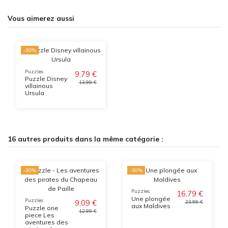
Vous aimerez aussi
-30%
Puzzles
9,79 €
Puzzle Disney
13,99 €
villainous
Ursula
16 autres produits dans la même catégorie :
-30%
-30%
Puzzles
16,79 €
Une plongée
Puzzles
9,09 €
23,99 €
aux Maldives
Puzzle one
12,99 €
piece Les
aventures des