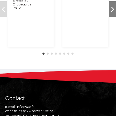
pirates du
Chapeau de
Paille
Contact
E-mail :
info@tzp.fr
07 66 52 89 81
ou
06 79 34 97 68
79 Grande Rue 25400 AUDINCOURT