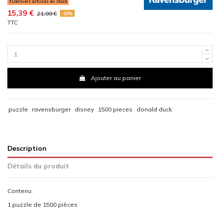
Derniers articles en stock
15,39 €
21,99 €
-30%
TTC
Ajouter au panier
puzzle
ravensburger
disney
1500 pieces
donald duck
Description
Détails du produit
Contenu:
1 puzzle de 1500 pièces