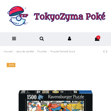
0
Accueil
Jeux de société
Puzzles
Puzzle Donald Duck
-30%