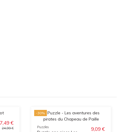
-30%
-3
7,49 €
Puzzles
9,09 €
24,99 €