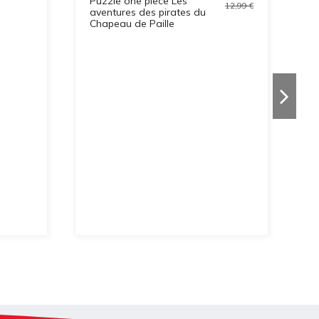
Puzzle one piece Les
12,99 €
aventures des pirates du
Chapeau de Paille
Pu
P
(
D