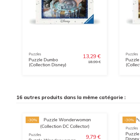
Puzzles
Puzzles
13,29 €
Puzzle Dumbo
Puzzle
18,99 €
(Collection Disney)
(Collec
16 autres produits dans la même catégorie :
-30%
-30%
Puzzles
Puzzle
Puzzles
9,79 €
Disney