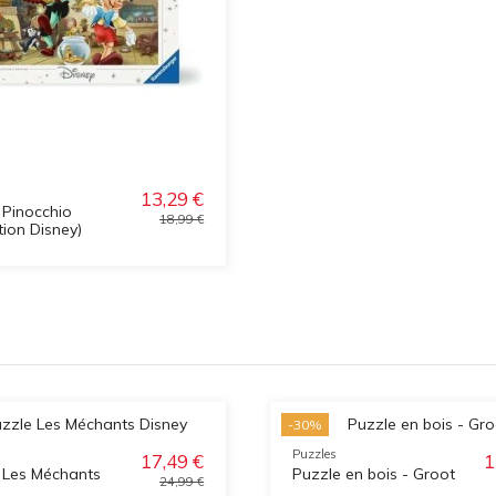
13,29 €
 Pinocchio
18,99 €
tion Disney)
-30%
Puzzles
17,49 €
1
 Les Méchants
Puzzle en bois - Groot
24,99 €