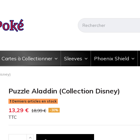
Cartes à Collectionner
Sleeves
Phoenix Shield
isney)
Puzzle Aladdin (Collection Disney)
Derniers articles en stock
13,29 €
18,99 €
-30%
TTC