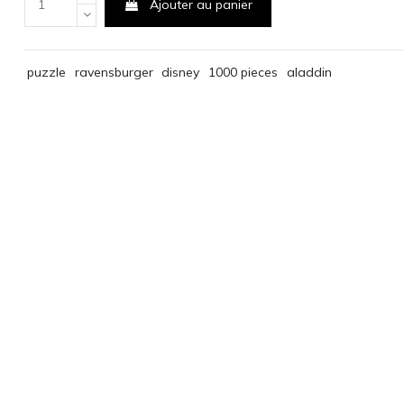
Ajouter au panier
puzzle
ravensburger
disney
1000 pieces
aladdin