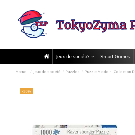
Jeux de société
Smart Games
Accueil
Jeux de société
Puzzles
Puzzle Aladdin (Collection D
-30%