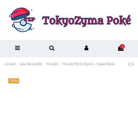
0
Accueil
Jeux de société
Puzzles
Puzzle Pot à crayons - Super Mario
-30%