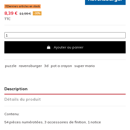
Derniers articles en stock
8,39 €
11,99 €
-30%
TTC
Ajouter au panier
puzzle
ravensburger
3d
pot a crayon
super mario
Description
Détails du produit
Contenu:
54 pièces numérotées, 3 accessoires de finition, 1 notice