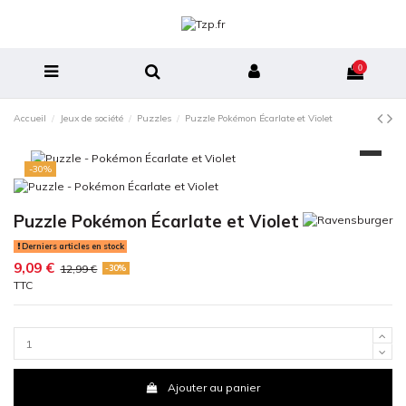
0
Accueil
Jeux de société
Puzzles
Puzzle Pokémon Écarlate et Violet
-30%
Puzzle Pokémon Écarlate et Violet
Derniers articles en stock
9,09 €
12,99 €
-30%
TTC
Ajouter au panier