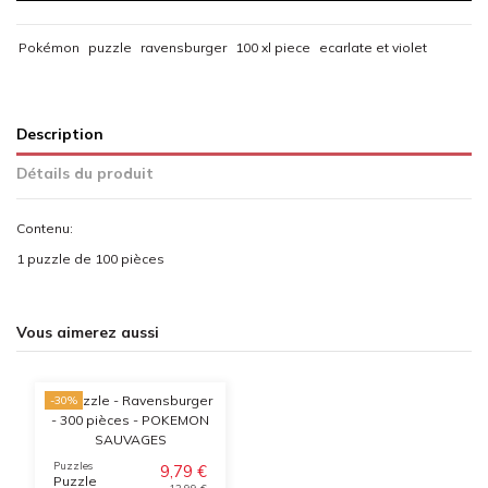
Pokémon
puzzle
ravensburger
100 xl piece
ecarlate et violet
Description
Détails du produit
Contenu:
1 puzzle de 100 pièces
Vous aimerez aussi
-30%
Puzzles
9,79 €
Puzzle
13,99 €