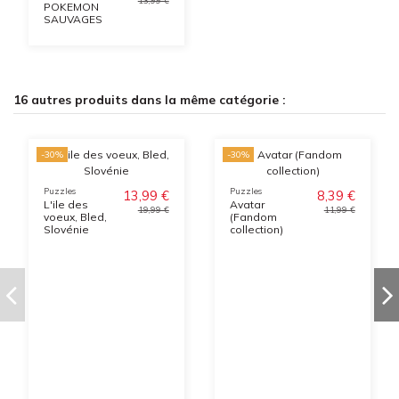
POKEMON
SAUVAGES
16 autres produits dans la même catégorie :
-30%
-30%
Puzzles
Puzzles
13,99 €
8,39 €
L'ile des
Avatar
19,99 €
11,99 €
voeux, Bled,
(Fandom
Slovénie
collection)