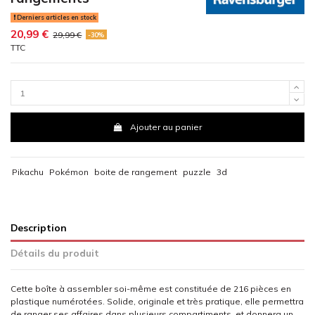
Derniers articles en stock
20,99 €
29,99 €
-30%
TTC
Ajouter au panier
Pikachu
Pokémon
boite de rangement
puzzle
3d
Description
Détails du produit
Cette boîte à assembler soi-même est constituée de 216 pièces en
plastique numérotées. Solide, originale et très pratique, elle permettra
de ranger ses affaires dans plusieurs compartiments, et donnera un