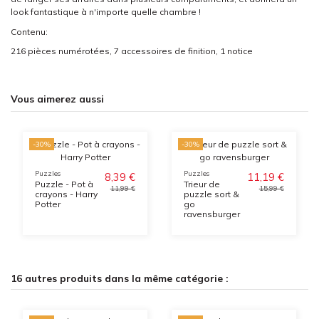
look fantastique à n'importe quelle chambre !
Contenu:
216 pièces numérotées, 7 accessoires de finition, 1 notice
Vous aimerez aussi
-30%
-30%
Puzzles
Puzzles
8,39 €
11,19 €
Puzzle - Pot à
Trieur de
11,99 €
15,99 €
crayons - Harry
puzzle sort &
Potter
go
ravensburger
16 autres produits dans la même catégorie :