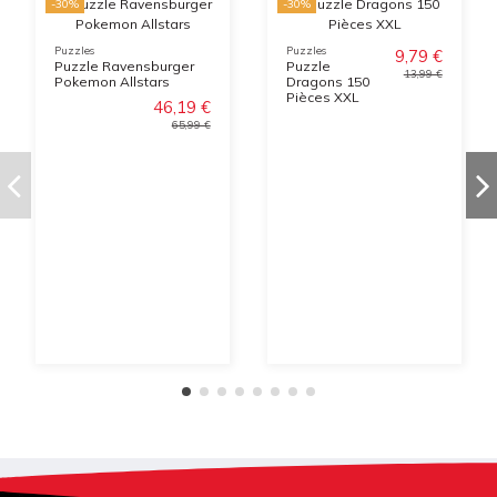
-30%
-30%
Puzzles
Puzzles
9,79 €
Puzzle Ravensburger
Puzzle
13,99 €
Pokemon Allstars
Dragons 150
Pièces XXL
46,19 €
65,99 €