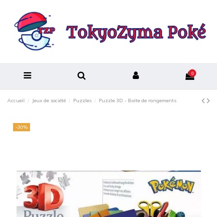
0
Accueil
Jeux de société
Puzzles
Puzzle 3D - Boite de rangements
-30%