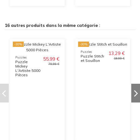
16 autres produits dans la même catégorie :
-30%
-30%
Puzzles
13,29 €
Puzzle Stitch
Puzzles
55,99 €
18,99 €
et Souillon
Puzzle
79,99 €
Mickey
L'Artiste 5000
Pièces