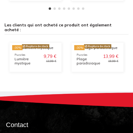
Les clients qui ont acheté ce produit ont également
acheté :
Rupture de stock
Rupture de stock
-30%
-30%
Puzzles
Puzzles
9,79 €
13,99 €
Lumière
Plage
13,99 €
19,99 €
mystique
paradisiaque
Contact