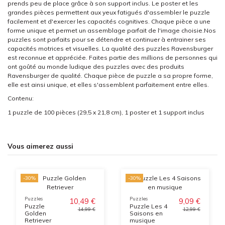
prends peu de place grâce à son support inclus. Le poster et les
grandes pièces permettent aux yeux fatigués d'assembler le puzzle
facilement et d'exercer les capacités cognitives. Chaque pièce a une
forme unique et permet un assemblage parfait de l'image choisie.Nos
puzzles sont parfaits pour se détendre et continuer à entrainer ses
capacités motrices et visuelles. La qualité des puzzles Ravensburger
est reconnue et appréciée. Faites partie des millions de personnes qui
ont goûté au monde ludique des puzzles avec des produits
Ravensburger de qualité. Chaque pièce de puzzle a sa propre forme,
elle est ainsi unique, et elles s'assemblent parfaitement entre elles.
Contenu:
1 puzzle de 100 pièces (29,5 x 21,8 cm), 1 poster et 1 support inclus
Vous aimerez aussi
-30%
-30%
Puzzles
Puzzles
10,49 €
9,09 €
Puzzle
Puzzle Les 4
14,99 €
12,99 €
Golden
Saisons en
Retriever
musique