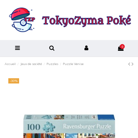
0
Accueil
Jeux de société
Puzzles
Puzzle Venise
-30%