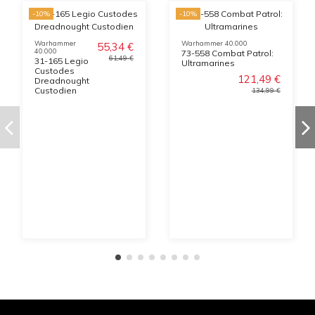
-10%
-10%
Warhammer
Warhammer 40.000
55,34 €
40.000
73-558 Combat Patrol:
61,49 €
31-165 Legio
Ultramarines
Custodes
121,49 €
Dreadnought
Custodien
134,99 €