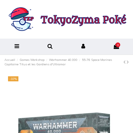
0
Accueil
Games Workshop
Warhammer 40.000
55-76 Space Marines
Capitaine Titus et les Gardiens d'Ultramar
-10%