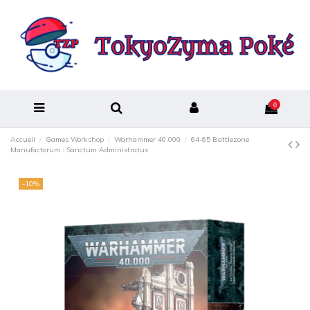
0
Accueil
Games Workshop
Warhammer 40.000
64-65 Battlezone
Manufactorum : Sanctum Administratus
-10%