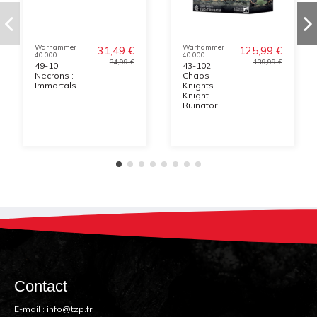
Warhammer
Warhammer
31,49 €
125,99 €
40.000
40.000
34,99 €
139,99 €
49-10
43-102
Necrons :
Chaos
Immortals
Knights :
Knight
Ruinator
Contact
E-mail :
info@tzp.fr