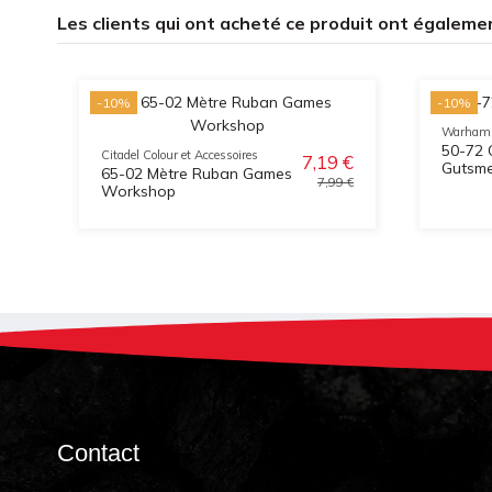
Les clients qui ont acheté ce produit ont égaleme
-10%
-10%
Warham
50-72 
Citadel Colour et Accessoires
7,19 €
Gutsm
65-02 Mètre Ruban Games
7,99 €
Workshop
Contact