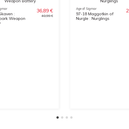
igmar
Age of Sigmar
36,89 €
2
Skaven :
97-18 Maggotkin of
40,99 €
park Weapon
Nurgle : Nurglings
y