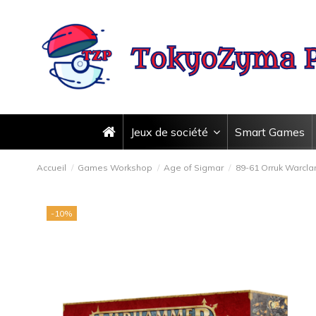
Jeux de société
Smart Games
Accueil
Games Workshop
Age of Sigmar
89-61 Orruk Warcla
-10%