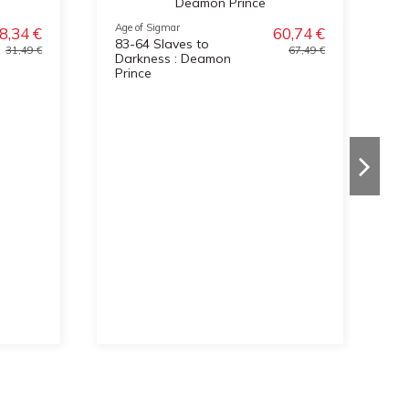
Age of Sigmar
8,34 €
60,74 €
83-64 Slaves to
31,49 €
67,49 €
Darkness : Deamon
Prince
Ag
8
S