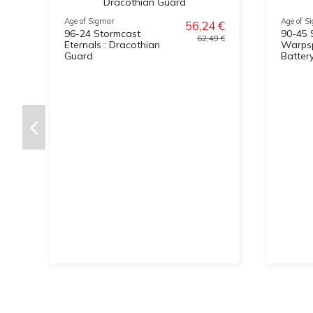
Age of Sigmar
Age of S
56,24 €
96-24 Stormcast
90-45 
62,49 €
Eternals : Dracothian
Warps
Guard
Batter