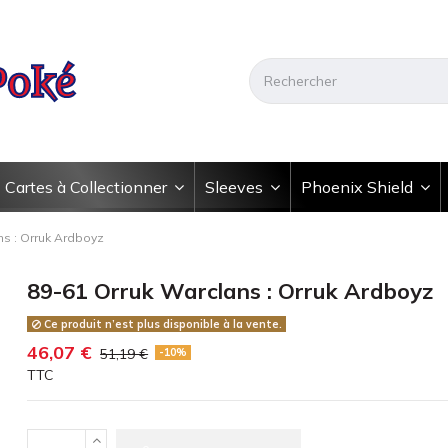
Cartes à Collectionner
Sleeves
Phoenix Shield
ns : Orruk Ardboyz
89-61 Orruk Warclans : Orruk Ardboyz
Ce produit n’est plus disponible à la vente.
46,07 €
51,19 €
-10%
TTC