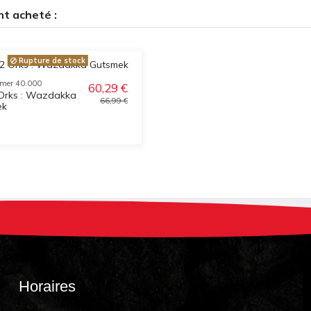
nt acheté :
Rupture de stock
mer 40.000
60,29 €
Orks : Wazdakka
66,99 €
ek
Horaires