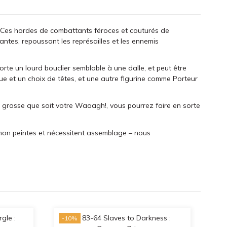
. Ces hordes de combattants féroces et couturés de
antes, repoussant les représailles et les ennemis
te un lourd bouclier semblable à une dalle, et peut être
ue et un choix de têtes, et une autre figurine comme Porteur
i grosse que soit votre Waaagh!, vous pourrez faire en sorte
 non peintes et nécessitent assemblage – nous
-10%
-1