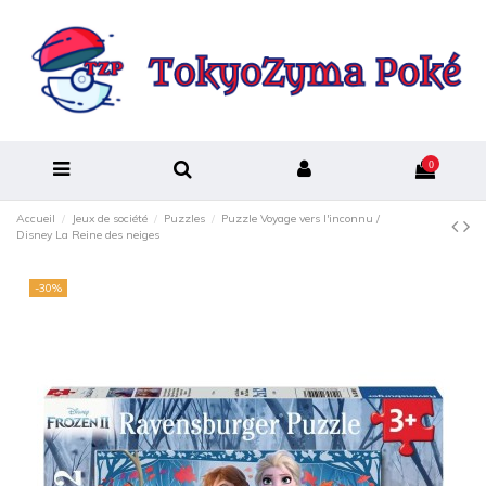
0
Accueil
Jeux de société
Puzzles
Puzzle Voyage vers l'inconnu /
Disney La Reine des neiges
-30%