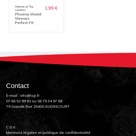
Sleeves et Top
1,99 €
Loaders
Phoenix Shield
Sleeves
Perfect-Fit
Contact
E-mail :
info@tzp.fr
07 66 52 89 81
ou
06 79 34 97 68
79 Grande Rue 25400 AUDINCOURT
C.G.V.
Mentions légales et politique de confidentialité