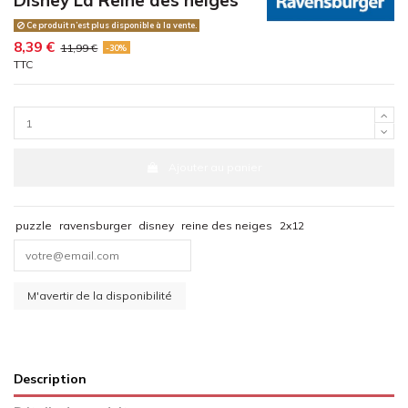
Ce produit n’est plus disponible à la vente.
8,39 €
11,99 €
-30%
TTC
Ajouter au panier
puzzle
ravensburger
disney
reine des neiges
2x12
Description