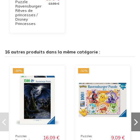
Puzzle
13,99 €
Ravensburger
Rêves de
princesses /
Disney
Princesses
16 autres produits dans la même catégorie :
-30%
-30%
Puzzles
Puzzles
16,09 €
9,09 €