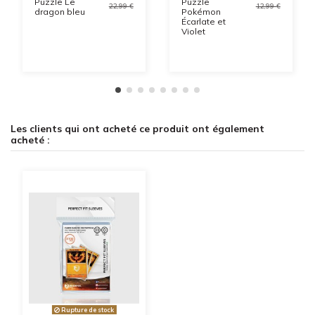
Puzzle Le
Puzzle
22,99 €
12,99 €
dragon bleu
Pokémon
Écarlate et
Violet
Les clients qui ont acheté ce produit ont également
acheté :
Rupture de stock