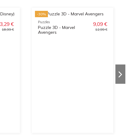
-30%
-3
Puzzles
3,29 €
9,09 €
Puzzle 3D - Marvel
18,99 €
12,99 €
Avengers
Pu
P
S