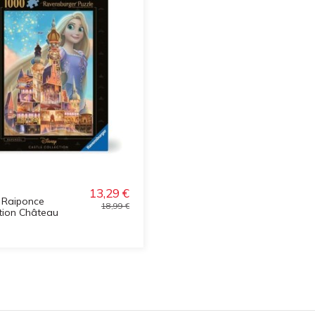
13,29 €
 Raiponce
18,99 €
ction Château
)