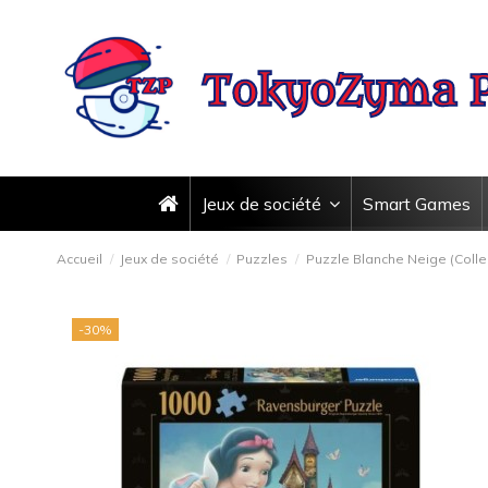
Jeux de société
Smart Games
Accueil
Jeux de société
Puzzles
Puzzle Blanche Neige (Colle
-30%