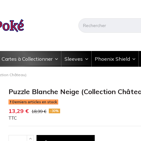
Cartes à Collectionner
Sleeves
Phoenix Shield
ction Château)
Puzzle Blanche Neige (Collection Châte
Derniers articles en stock
13,29 €
18,99 €
-30%
TTC