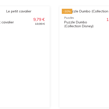
-30%
Puzzles
9,79 €
1
t cavalier
Puzzle Dumbo
13,99 €
(Collection Disney)