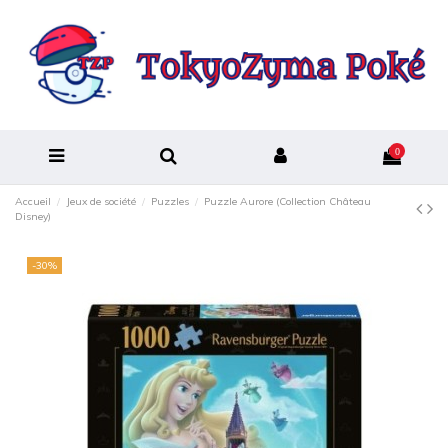
0
Accueil
Jeux de société
Puzzles
Puzzle Aurore (Collection Château
Disney)
-30%