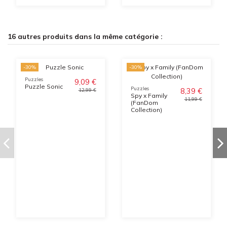
16 autres produits dans la même catégorie :
-30%
-30%
Puzzles
9,09 €
Puzzle Sonic
Puzzles
8,39 €
12,99 €
Spy x Family
11,99 €
(FanDom
Collection)