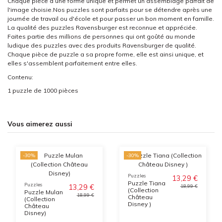
Chaque pièce a une forme unique et permet un assemblage parfait de
l'image choisie.Nos puzzles sont parfaits pour se détendre après une
journée de travail ou d'école et pour passer un bon moment en famille.
La qualité des puzzles Ravensburger est reconnue et appréciée.
Faites partie des millions de personnes qui ont goûté au monde
ludique des puzzles avec des produits Ravensburger de qualité.
Chaque pièce de puzzle a sa propre forme, elle est ainsi unique, et
elles s'assemblent parfaitement entre elles.
Contenu:
1 puzzle de 1000 pièces
Vous aimerez aussi
-30%
-30%
Puzzles
13,29 €
Puzzle Tiana
Puzzles
13,29 €
18,99 €
(Collection
Puzzle Mulan
18,99 €
Château
(Collection
Disney )
Château
Disney)