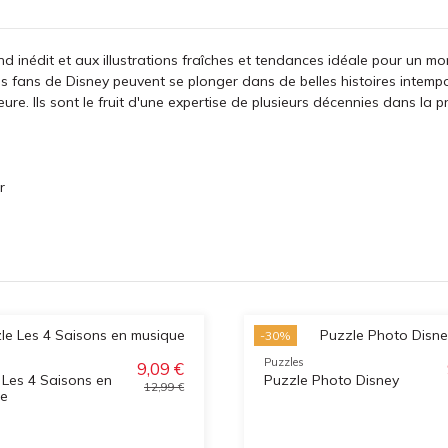
d inédit et aux illustrations fraîches et tendances idéale pour un m
s fans de Disney peuvent se plonger dans de belles histoires intempo
ure. Ils sont le fruit d'une expertise de plusieurs décennies dans la
r
-30%
Puzzles
9,09 €
 Les 4 Saisons en
Puzzle Photo Disney
12,99 €
ue