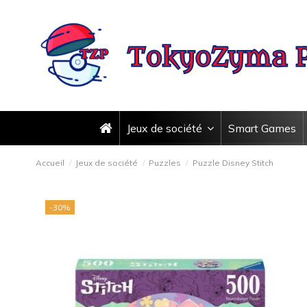
Jeux de société
Smart Games
Accueil
Jeux de société
Puzzles
Puzzle Disney Stitch
-30%