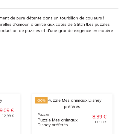
oment de pure détente dans un tourbillon de couleurs !
relles d'amour, d'amitié aux cotés de Stitch !Les puzzles
 production de puzzles et d'une grande exigence en matière
-30%
-3
9,09 €
Puzzles
8,39 €
12,99 €
Puzzle Mes animaux
11,99 €
Disney préférés