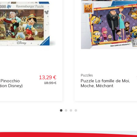
Puzzles
13,29 €
 Pinocchio
Puzzle La famille de Moi,
18,99 €
tion Disney)
Moche, Méchant