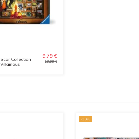
9,79 €
 Scar Collection
13,99 €
Villainous
-30%