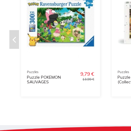
Puzzles
Puzzles
9,79 €
Puzzle POKEMON
Puzzle
13,99 €
SAUVAGES
(Collec