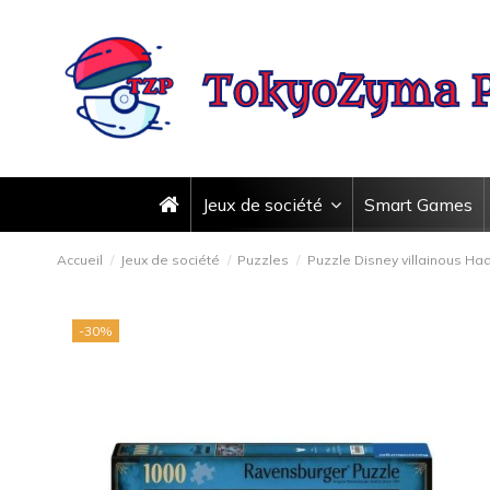
Jeux de société
Smart Games
Accueil
Jeux de société
Puzzles
Puzzle Disney villainous Ha
-30%