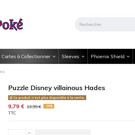
Cartes à Collectionner
Sleeves
Phoenix Shield
des
Puzzle Disney villainous Hades
Ce produit n’est plus disponible à la vente.
9,79 €
13,99 €
-30%
TTC