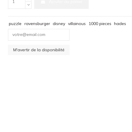
Ajouter au panier
puzzle
ravensburger
disney
villainous
1000 pieces
hades