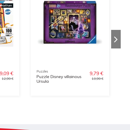
Puzzles
Pu
9,09 €
9,79 €
Puzzle Disney villainous
P
12,99 €
13,99 €
Ursula
C