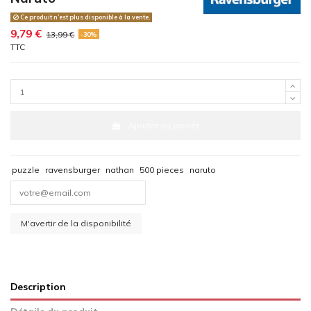
Ce produit n’est plus disponible à la vente.
9,79 €
13,99 €
-30%
TTC
Ajouter au panier
puzzle
ravensburger
nathan
500 pieces
naruto
Description