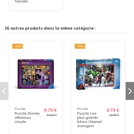
Sasuke
16 autres produits dans la même catégorie :
-30%
-30%
Puzzles
Puzzles
9,79 €
9,79 €
Puzzle Disney
Puzzle Les
13,99 €
13,99 €
villainous
plus grands
Ursula
héros / Marvel
Avengers