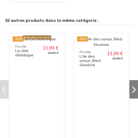
16 autres produits dans la même catégorie :
Rupture de stock
-30%
-30%
Puzzles
13,99 €
La côte
Puzzles
13,99 €
19,99 €
atlantique
L'ile des
19,99 €
voeux, Bled,
Slovénie