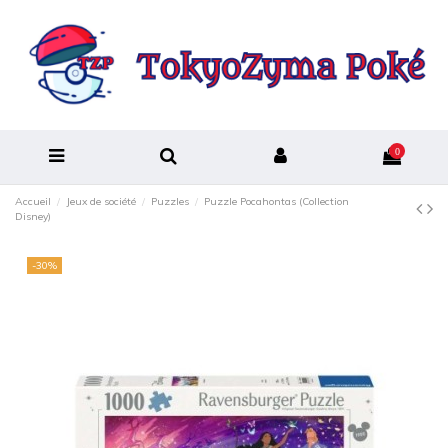
0
Accueil
Jeux de société
Puzzles
Puzzle Pocahontas (Collection
Disney)
-30%