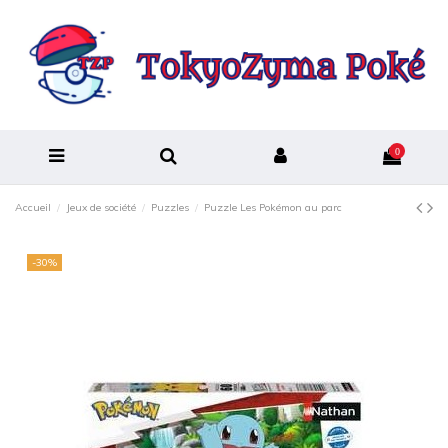
0
Accueil
Jeux de société
Puzzles
Puzzle Les Pokémon au parc
-30%