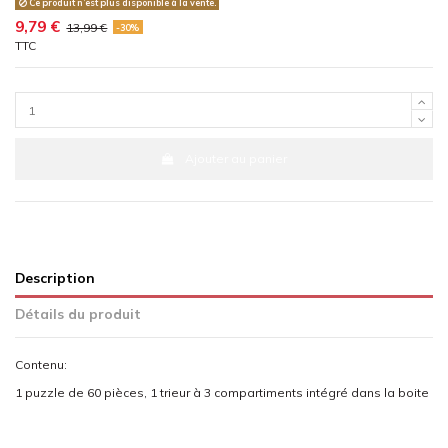
Ce produit n’est plus disponible à la vente.
9,79 €
13,99 €
-30%
TTC
Ajouter au panier
Description
Détails du produit
Contenu:
1 puzzle de 60 pièces, 1 trieur à 3 compartiments intégré dans la boite