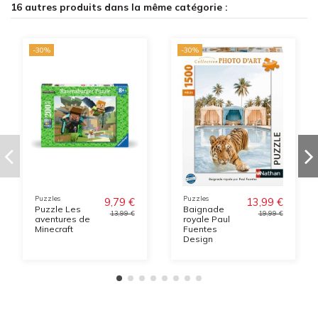
16 autres produits dans la même catégorie :
-30%
-30%
Puzzles
Puzzles
9,79 €
13,99 €
Puzzle Les
Baignade
13,99 €
19,99 €
aventures de
royale Paul
Minecraft
Fuentes
Design