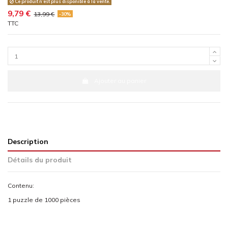
Ce produit n’est plus disponible à la vente.
9,79 €
13,99 €
-30%
TTC
Ajouter au panier
Description
Détails du produit
Contenu:
1 puzzle de 1000 pièces