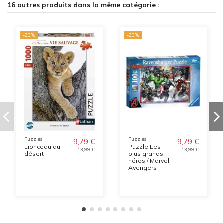
16 autres produits dans la même catégorie :
-30%
-30%
Puzzles
Puzzles
9,79 €
9,79 €
Lionceau du
Puzzle Les
13,99 €
13,99 €
désert
plus grands
héros / Marvel
Avengers