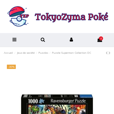
0
Accueil
Jeux de société
Puzzles
Puzzle Superman Collection DC
-30%