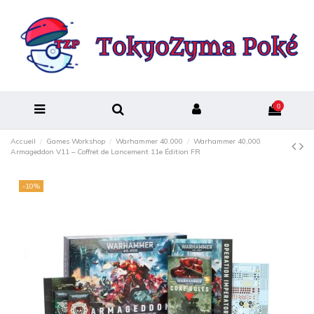
0
Accueil
Games Workshop
Warhammer 40.000
Warhammer 40,000
Armageddon V11 – Coffret de Lancement 11e Édition FR
-10%