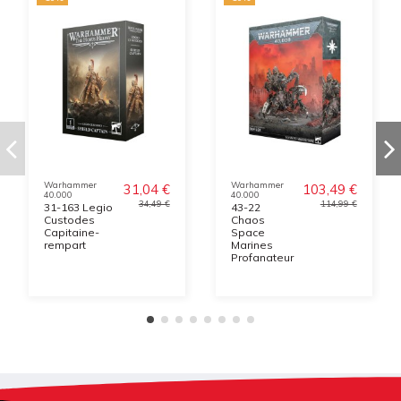
Warhammer
Warhammer
31,04 €
103,49 €
40.000
40.000
34,49 €
114,99 €
31-163 Legio
43-22
Custodes
Chaos
Capitaine-
Space
rempart
Marines
Profanateur