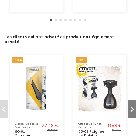
Les clients qui ont acheté ce produit ont également
acheté :
-10%
-10%
Citadel Colour et
Citadel Colour et
22,49 €
8,99 €
Accessoires
Accessoires
24,99 €
9,99 €
66-61
66-09 Poignée
Couteau
de Peintre