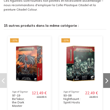
Ces figurines sont fournies non peintes et nécessitent assemblage –
nous recommandons d'employer la Colle Plastique Citadel et la
peinture Citadel Colour.
15 autres produits dans la même catégorie :
-10%
-10%
Age of Sigmar
Age of Sigmar
121,49 €
22,49 €
97-19
93-08
134,99 €
24,99 €
Be'lakor,
Nighthaunt :
the Dark
Spirit Hosts
Master