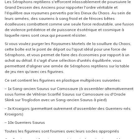
Les Séraphons reptiliens s'efforcent inlassablement de poursuivre le
Grand Dessein des Anciens pour rapporter l'ordre véritable et
l'équilibre aux royaumes pervertis par les Dieux du Chaos. Au sein de
leurs armées, des sauriens à sang froid et de féroces bêtes
écailleuses combattent comme une seule force redoutable, une fusion
de violence prédatrice et de puissance ésotérique et cosmique à
laquelle rares sont ceux qui peuvent résister.
Si vous voulez purger les Royaumes Mortels de la souillure du Chaos,
cette boîte est le point de départ ou l'ajout idéal pour une force de
Séraphons, et vous permet de faire des économies par rapport à un
achat au détail. Il s'agit d'une sélection d'unités équilibrée, vous
permettant d'aligner une armée de Séraphons reptiliens sur la table
de jeu rien qu'avec ces figurines.
Ce set contient les figurines en plastique multipièces suivantes:
– 1x Sang-ancien Saurus sur Carnosaure (à assembler alternativement
sous forme de Vétéran Scarifié Saurus sur Carnosaure ou d'Oracle
Skink sur Troglodon avec un Sang-ancien Saurus à pied)
– 3x Kroxigors (permettant autrement d'assembler des Guerriers-nés
Kroxigors)
– 10x Guerriers Saurus
Toutes les figurines sont fournies avec leurs socles appropriés