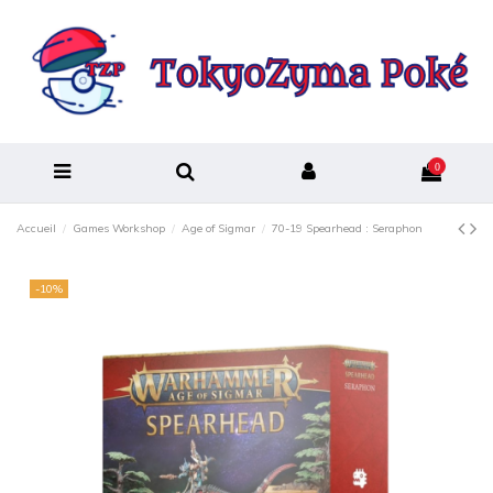
0
Accueil
Games Workshop
Age of Sigmar
70-19 Spearhead : Seraphon
-10%