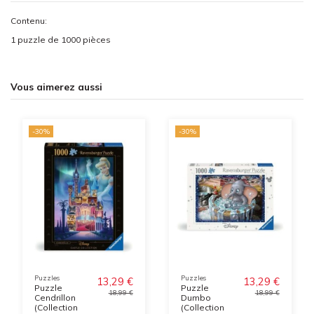
Contenu:
1 puzzle de 1000 pièces
Vous aimerez aussi
-30%
-30%
Puzzles
Puzzles
13,29 €
13,29 €
Puzzle
Puzzle
18,99 €
18,99 €
Cendrillon
Dumbo
(Collection
(Collection