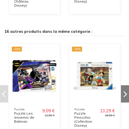
Château
Disney)
Disney)
16 autres produits dans la même catégorie :
-30%
-30%
Puzzles
Puzzles
9,09 €
13,29 €
Puzzle Les
Puzzle
12,99 €
18,99 €
ennemis de
Pinocchio
Batman
(Collection
Disney)