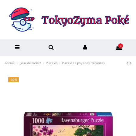
0
Accueil
Jeux de société
Puzzles
Puzzle Le pays des merveilles
-30%