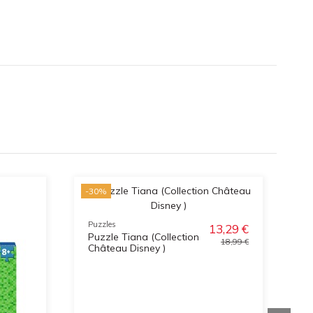
-30%
-3
Puzzles
13,29 €
Puzzle Tiana (Collection
18,99 €
Château Disney )