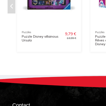
Puzzles
Puzzles
9,79 €
Puzzle Disney villainous
Puzzle
13,99 €
Ursula
Rêves 
Disney
Contact