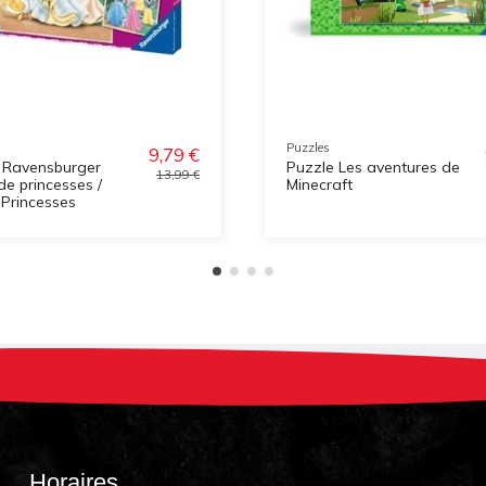
Puzzles
9,79 €
 Ravensburger
Puzzle Les aventures de
13,99 €
de princesses /
Minecraft
 Princesses
Horaires