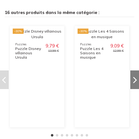
16 autres produits dans la même catégorie :
-30%
-30%
Puzzles
Puzzles
9,79 €
9,09 €
Puzzle Disney
Puzzle Les 4
13,99 €
12,99 €
villainous
Saisons en
Ursula
musique