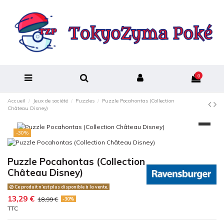
0
Accueil
Jeux de société
Puzzles
Puzzle Pocahontas (Collection
Château Disney)
-30%
Puzzle Pocahontas (Collection
Château Disney)
Ce produit n’est plus disponible à la vente.
13,29 €
18,99 €
-30%
TTC